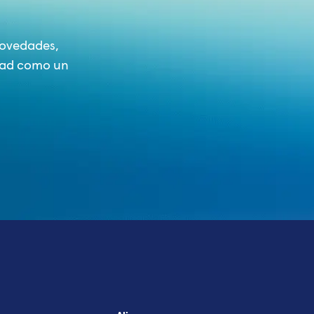
novedades,
udad como un
isor