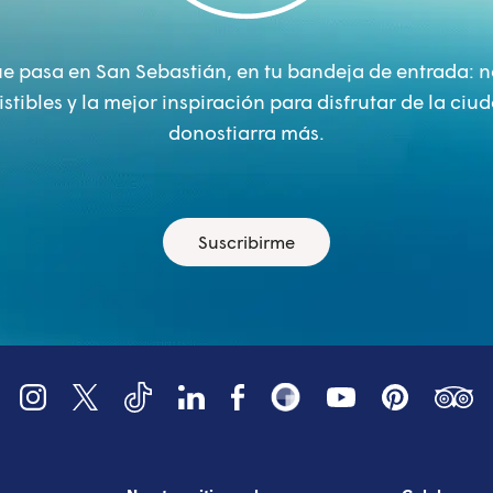
ue pasa en San Sebastián, en tu bandeja de entrada: 
sistibles y la mejor inspiración para disfrutar de la ci
donostiarra más.
Suscribirme
YouTube
Tripadv
LinkedIn
Instagram
X (Twitter)
Facebook
Pinterest
TikTok
Snapsea