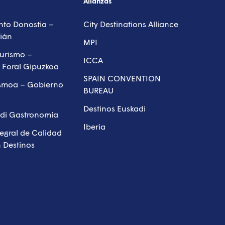
Alianzas
to Donostia –
City Destinations Alliance
ián
MPI
urismo –
ICCA
 Foral Gipuzkoa
SPAIN CONVENTION
ismoa – Gobierno
BUREAU
Destinos Euskadi
di Gastronomía
Iberia
tegral de Calidad
n Destinos