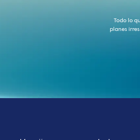
Todo lo q
planes irre