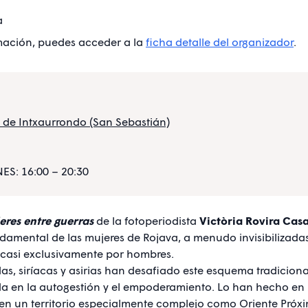
a
rmación, puedes acceder a la
ficha detalle del organizador
.
 de Intxaurrondo (San Sebastián)
ES: 16:00 – 20:30
eres entre guerras
de la fotoperiodista
Victòria Rovira Cas
undamental de las mujeres de Rojava, a menudo invisibilizada
 casi exclusivamente por hombres.
das, siríacas y asirias han desafiado este esquema tradicion
ada en la autogestión y el empoderamiento. Lo han hecho 
 en un territorio especialmente complejo como Oriente Próx