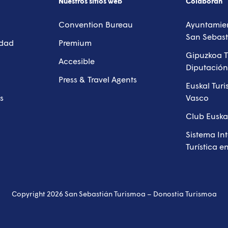
Nuestros sitios web
Colaboran
Convention Bureau
Ayuntamien
San Sebast
idad
Premium
Gipuzkoa T
Accesible
Diputación
Press & Travel Agents
Euskal Tur
s
Vasco
Club Euska
Sistema In
Turística e
Copyright 2026 San Sebastián Turismoa – Donostia Turismoa