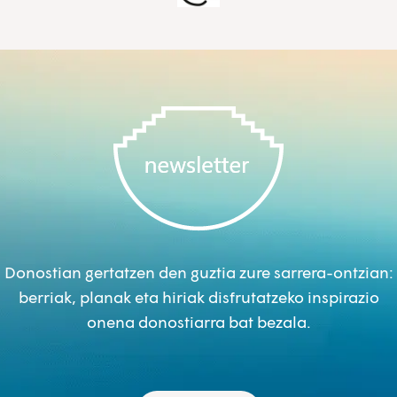
Donostian gertatzen den guztia zure sarrera-ontzian:
berriak, planak eta hiriak disfrutatzeko inspirazio
onena donostiarra bat bezala.