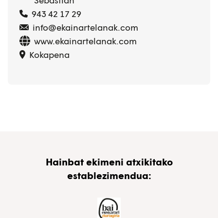
Sebastián
943 42 17 29
info@ekainartelanak.com
www.ekainartelanak.com
Kokapena
Hainbat ekimeni atxikitako
establezimendua: