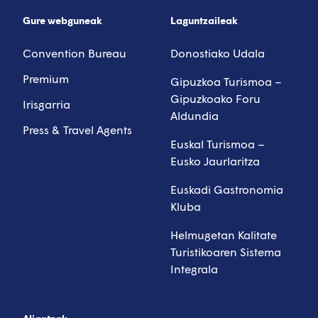
Gure webguneak
Laguntzaileak
Convention Bureau
Donostiako Udala
Premium
Gipuzkoa Turismoa –
Gipuzkoako Foru
Irisgarria
Aldundia
Press & Travel Agents
Euskal Turismoa –
Eusko Jaurlaritza
Euskadi Gastronomia
Kluba
Helmugetan Kalitate
Turistikoaren Sistema
Integrala