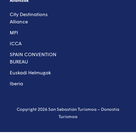
Aliantzak
City Destinations
Alliance
MPI
ICCA
SPAIN CONVENTION
BUREAU
Euskadi Helmugak
Iberia
Copyright 2026 San Sebastián Turismoa – Donostia
Turismoa