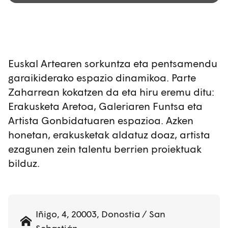
Euskal Artearen sorkuntza eta pentsamendu
garaikiderako espazio dinamikoa. Parte
Zaharrean kokatzen da eta hiru eremu ditu:
Erakusketa Aretoa, Galeriaren Funtsa eta
Artista Gonbidatuaren espazioa. Azken
honetan, erakusketak aldatuz doaz, artista
ezagunen zein talentu berrien proiektuak
bilduz.
Iñigo, 4, 20003, Donostia / San